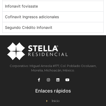
Infonavit fovissste
Cofinavit Ingresos adicionales
Segundo Crédito Infonavit
Corporativo: Miguel Arreola #177, Col. Poblado Ocolusen,
Morelia, Michoacán, México.
Enlaces rápidos
Inicio