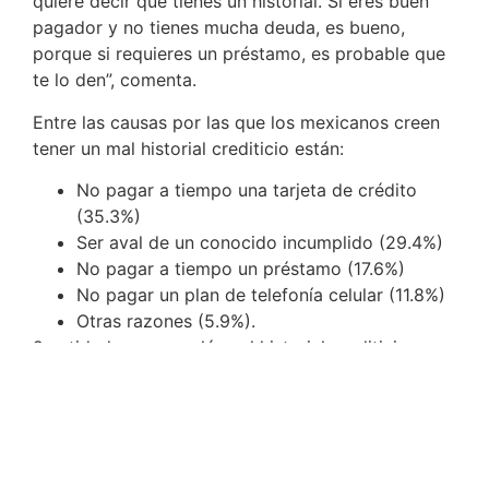
quiere decir que tienes un historial. Si eres buen
pagador y no tienes mucha deuda, es bueno,
porque si requieres un préstamo, es probable que
te lo den”, comenta.
Entre las causas por las que los mexicanos creen
tener un mal historial crediticio están:
No pagar a tiempo una tarjeta de crédito
(35.3%)
Ser aval de un conocido incumplido (29.4%)
No pagar a tiempo un préstamo (17.6%)
No pagar un plan de telefonía celular (11.8%)
Otras razones (5.9%).
2 entidades que evalúan el historial crediticio:
El Buró de Crédito y Círculo de Crédito son las
entidades que recopilan información acerca del
comportamiento de pago de los usuarios y es un
mito que tengan “listas negras”. Lo que tienen son